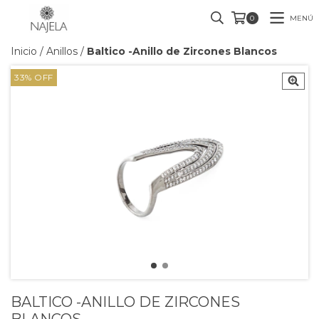
MENÚ
0
Inicio
/
Anillos
/
Baltico -Anillo de Zircones Blancos
33
%
OFF
BALTICO -ANILLO DE ZIRCONES