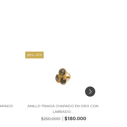
28
%
OFF
28
%
OFF
HAPADO
ANILLO TRIADA CHAPADO EN ORO CON
ANI
LABRADO...
$180.000
$250.000