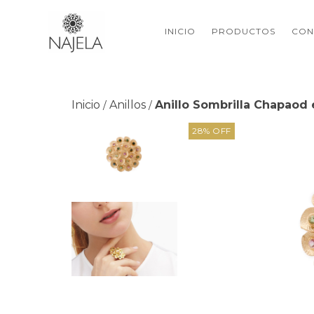
INICIO
PRODUCTOS
CON
Inicio
Anillos
Anillo Sombrilla Chapaod 
/
/
28
%
OFF