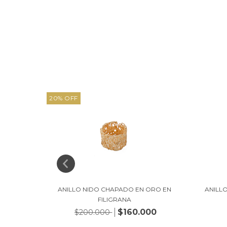
20
%
OFF
 NEGRO
ANILLO NIDO CHAPADO EN ORO EN
ANILL
FILIGRANA
00
$160.000
$200.000