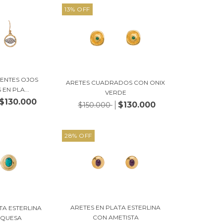
13
%
OFF
IENTES OJOS
ARETES CUADRADOS CON ONIX
EN PLA...
VERDE
$130.000
$130.000
$150.000
28
%
OFF
ARETES EN PLATA ESTERLINA
TA ESTERLINA
CON AMETISTA
RQUESA