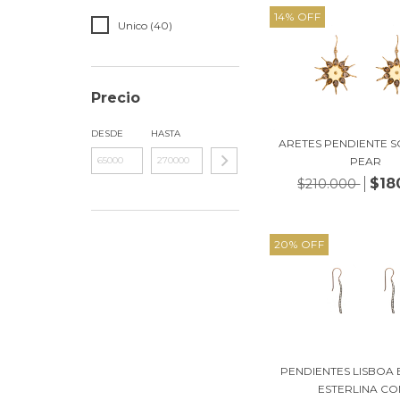
14
%
OFF
Unico (40)
Precio
DESDE
HASTA
ARETES PENDIENTE S
PEAR
$18
$210.000
20
%
OFF
PENDIENTES LISBOA 
ESTERLINA CON