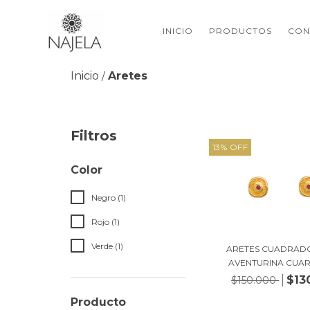
INICIO
PRODUCTOS
CON
Inicio
Aretes
/
Filtros
13
%
OFF
Color
Negro (1)
Rojo (1)
Verde (1)
ARETES CUADRAD
AVENTURINA CUARZ
$13
$150.000
Producto