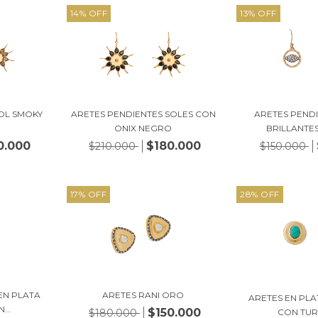
14
%
OFF
13
%
OFF
OL SMOKY
ARETES PENDIENTES SOLES CON
ARETES PEND
ONIX NEGRO
BRILLANTES 
0.000
$180.000
$210.000
$150.000
17
%
OFF
28
%
OFF
ARETES RANI ORO
EN PLATA
ARETES EN PLA
...
$150.000
$180.000
CON TU