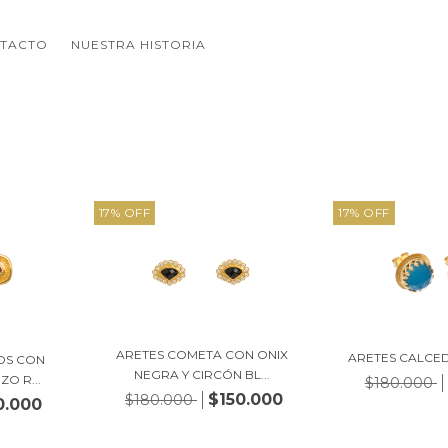
TACTO
NUESTRA HISTORIA
17
%
OFF
17
%
OFF
ARETES COMETA CON ONIX
ARETES CALCE
OS CON
NEGRA Y CIRCÓN BL...
O R...
$180.000
$150.000
$180.000
0.000