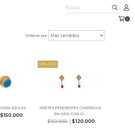
0
Ordenar por
20
%
OFF
DONIA AZULES
ARETES PENDIENTES CHAPADOS
EN ORO CON CI...
$150.000
$120.000
$150.000